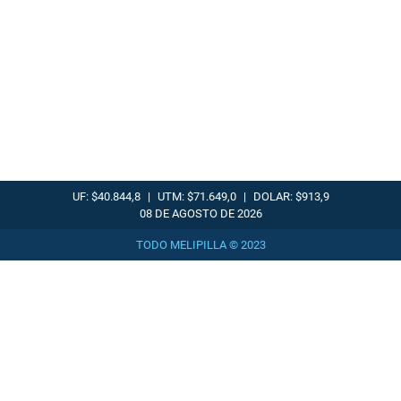
UF: $40.844,8
|
UTM: $71.649,0
|
DOLAR: $913,9
08 DE AGOSTO DE 2026
TODO MELIPILLA © 2023