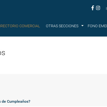
Submenu
IRECTORIO COMERCIAL
OTRAS SECCIONES
FONO EME
os
os de Cumpleaños?