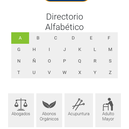
Directorio
Alfabético
A
B
C
D
E
F
G
H
I
J
K
L
M
N
Ñ
O
P
Q
R
S
T
U
V
W
X
Y
Z
Abogados
Abonos
Acupuntura
Adulto
Orgánicos
Mayor