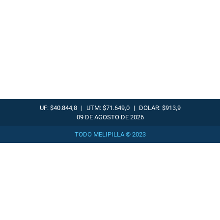
UF: $40.844,8
|
UTM: $71.649,0
|
DOLAR: $913,9
09 DE AGOSTO DE 2026
TODO MELIPILLA © 2023