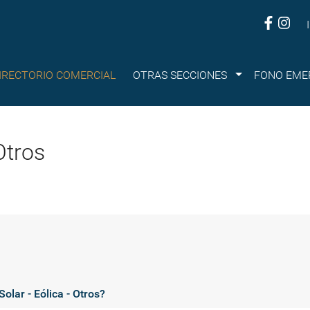
Submenu
IRECTORIO COMERCIAL
OTRAS SECCIONES
FONO EME
Otros
olar - Eólica - Otros?