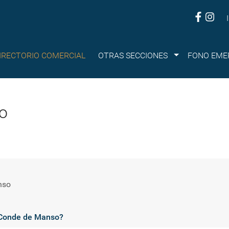
Submenu
IRECTORIO COMERCIAL
OTRAS SECCIONES
FONO EME
o
nso
a Conde de Manso?