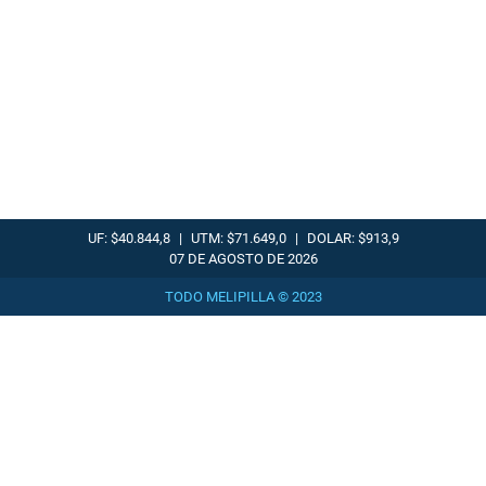
UF: $40.844,8
|
UTM: $71.649,0
|
DOLAR: $913,9
07 DE AGOSTO DE 2026
TODO MELIPILLA © 2023