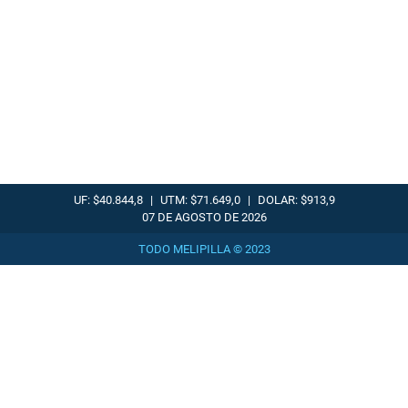
UF: $40.844,8
|
UTM: $71.649,0
|
DOLAR: $913,9
07 DE AGOSTO DE 2026
TODO MELIPILLA © 2023