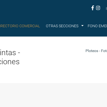
Submenu
IRECTORIO COMERCIAL
OTRAS SECCIONES
FONO EME
intas -
Ploteos - Fo
ciones