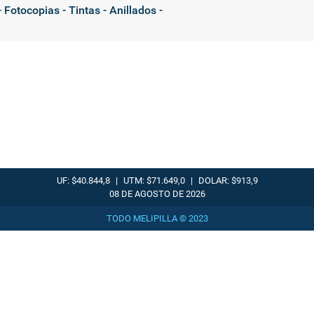
 Fotocopias - Tintas - Anillados -
UF: $40.844,8
|
UTM: $71.649,0
|
DOLAR: $913,9
08 DE AGOSTO DE 2026
TODO MELIPILLA © 2023