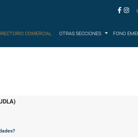
Submenu
IRECTORIO COMERCIAL
OTRAS SECCIONES
FONO EME
UDLA)
idades?