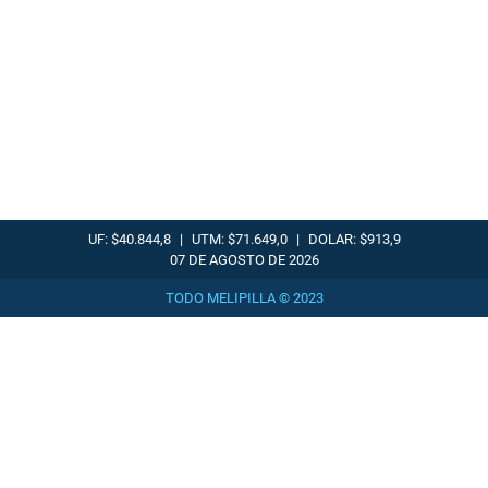
UF: $40.844,8
|
UTM: $71.649,0
|
DOLAR: $913,9
07 DE AGOSTO DE 2026
TODO MELIPILLA © 2023