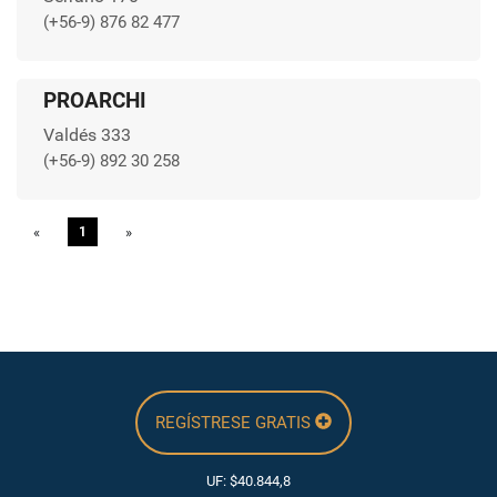
(+56-9) 876 82 477
PROARCHI
Valdés 333
(+56-9) 892 30 258
«
Previous
1
»
Next
REGÍSTRESE GRATIS
UF: $40.844,8