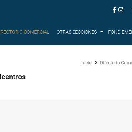
Submenu
IRECTORIO COMERCIAL
OTRAS SECCIONES
FONO EME
Inicio
Directorio Com
icentros