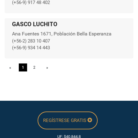
(+56-9) 917 48 402
GASCO LUCHITO
Ana Fuentes 1671, Población Bella Esperanza
(+56-2) 283 10 407
(+56-9) 934 14 443
«
Previous
1
2
»
Next
REGÍSTRESE GRATIS
UF: $40.844,8