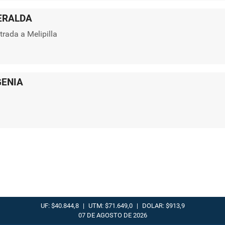
ERALDA
trada a Melipilla
GENIA
UF: $40.844,8
|
UTM: $71.649,0
|
DOLAR: $913,9
07 DE AGOSTO DE 2026