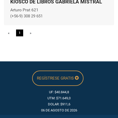
KIOSCO DE LIBROS GABRIELA MISTRAL
Arturo Prat 621
(+56-9) 308 29 651
«
Previous
1
»
Next
REGÍSTRESE GRATIS
UF: $40.844,8
UTM: $71.649,0
DOLAR: $911,6
06 DE AGOSTO DE 2026