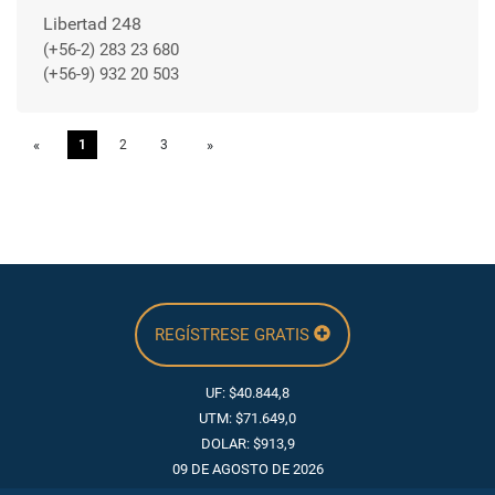
Libertad 248
(+56-2) 283 23 680
(+56-9) 932 20 503
«
Previous
1
2
3
»
Next
REGÍSTRESE GRATIS
UF: $40.844,8
UTM: $71.649,0
DOLAR: $913,9
09 DE AGOSTO DE 2026