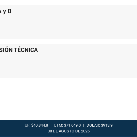
 y B
ISIÓN TÉCNICA
UF: $40.844,8
|
UTM: $71.649,0
|
DOLAR: $913,9
08 DE AGOSTO DE 2026