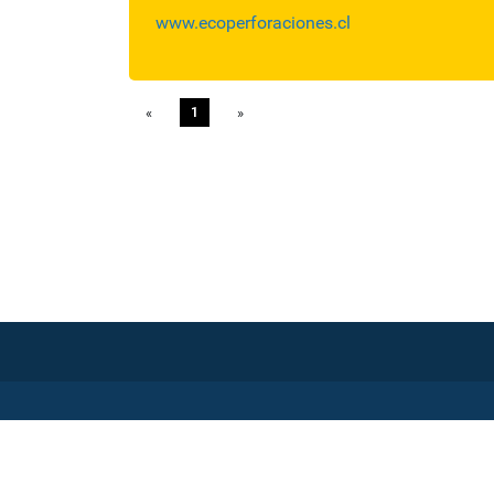
www.ecoperforaciones.cl
«
Previous
1
»
Next