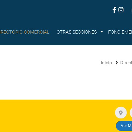
Submenu
IRECTORIO COMERCIAL
OTRAS SECCIONES
FONO EME
Inicio
Direc
Ver M