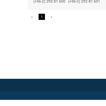
(+56-2) 292 81 600
(+56-2) 292 81 601
«
Previous
1
»
Next