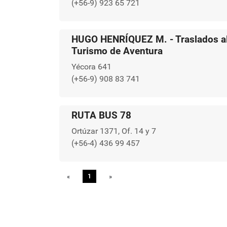
(+56-9) 923 65 721
HUGO HENRÍQUEZ M. - Traslados al 
Turismo de Aventura
Yécora 641
(+56-9) 908 83 741
RUTA BUS 78
Ortúzar 1371, Of. 14 y 7
(+56-4) 436 99 457
«
Previous
1
»
Next