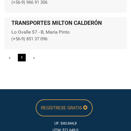
(+56-9) 966 91 306
TRANSPORTES MILTON CALDERÓN
Lo Ovalle 57 - B, María Pinto
(+56-9) 851 37 096
«
Previous
1
»
Next
REGÍSTRESE GRATIS
UF: $40.844,8
UTM: $71.649,0