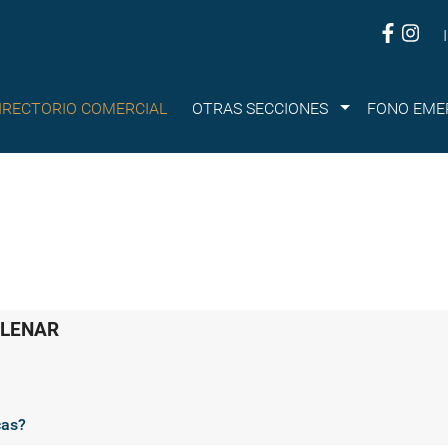
Submenu
IRECTORIO COMERCIAL
OTRAS SECCIONES
FONO EME
LLENAR
cas?