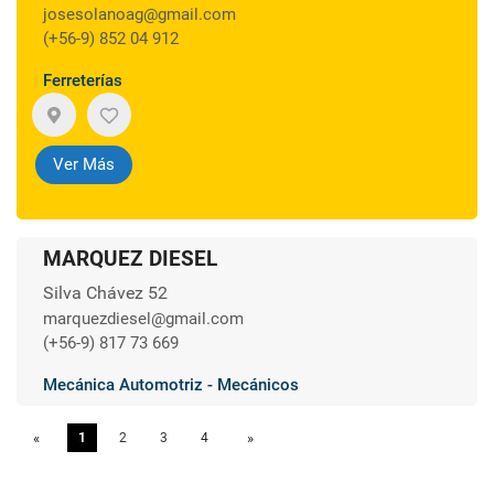
josesolanoag@gmail.com
(+56-9) 852 04 912
Ferreterías
Ver Más
MARQUEZ DIESEL
Silva Chávez 52
marquezdiesel@gmail.com
(+56-9) 817 73 669
Mecánica Automotriz - Mecánicos
«
Previous
1
2
3
4
»
Next