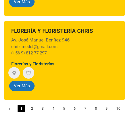
Ver Más
FLORERÍA Y FLORISTERÍA CHRIS
Av. José Manuel Benítez 946
chriz.medel@gmail.com
(+56-9) 812 77 297
Florerías y Floristerías
Ver Más
«
Previous
1
2
3
4
5
6
7
8
9
10