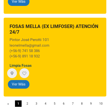
Ver Más
FOSAS MELLA (EX LIMFOSER) ATENCIÓN
24/7
Pintor José Perotti 101
leonelmella@gmail.com
(+56-9) 741 58 386
(+56-9) 891 18 932
Limpia Fosas
Ver Más
«
Previous
1
2
3
4
5
6
7
8
9
10